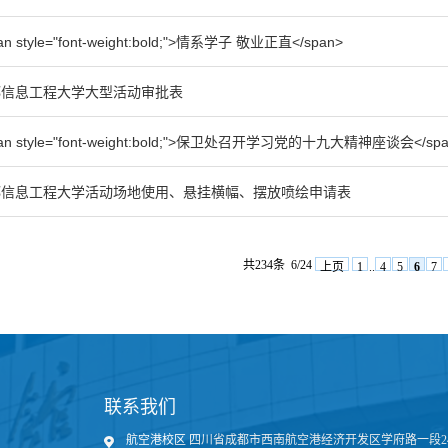
an style="font-weight:bold;">情系学子 敬业正直</span>
都信息工程大学大型活动审批表
an style="font-weight:bold;">保卫处召开学习党的十九大精神座谈会</spa
都信息工程大学活动场地使用、悬挂横幅、摆放喷绘申请表
共234条
6/24
上页
1
..
4
5
6
7
联系我们
航空港校区 四川省成都市西南航空港经济开发区学府路一段2